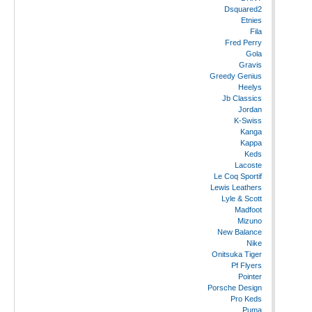
Dsquared2
Etnies
Fila
Fred Perry
Gola
Gravis
Greedy Genius
Heelys
Jb Classics
Jordan
K-Swiss
Kanga
Kappa
Keds
Lacoste
Le Coq Sportif
Lewis Leathers
Lyle & Scott
Madfoot
Mizuno
New Balance
Nike
Onitsuka Tiger
Pf Flyers
Pointer
Porsche Design
Pro Keds
Puma