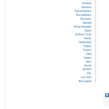
Reebok
Rivieras
Royal Elastics
Run Athletics
Skechers
Stampd
String Republic
Supra
Surface To Air
Swear
Timberland
Topper
Tretorn
Ubiq
Umbro
Vans
Visvim
WTAPS
YSL
Zoo York
Все марки