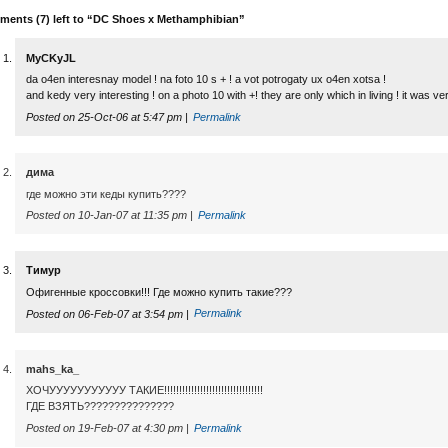
ents (7) left to “DC Shoes x Methamphibian”
MyCKyJL
da o4en interesnay model ! na foto 10 s + ! a vot potrogaty ux o4en xotsa !
and kedy very interesting ! on a photo 10 with +! they are only which in living ! it was ve
Posted on 25-Oct-06 at 5:47 pm |
Permalink
дима
где можно эти кеды купить????
Posted on 10-Jan-07 at 11:35 pm |
Permalink
Тимур
Офигенные кроссовки!!! Где можно купить такие???
Posted on 06-Feb-07 at 3:54 pm |
Permalink
mahs_ka_
ХОЧУУУУУУУУУУУ ТАКИЕ!!!!!!!!!!!!!!!!!!!!!!!!!!!!!!!!!
ГДЕ ВЗЯТЬ???????????????
Posted on 19-Feb-07 at 4:30 pm |
Permalink