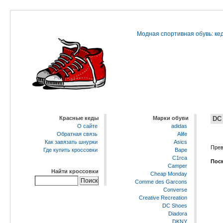
Модная спортивная обувь: кед
Красные кеды
Марки обуви
DC
О сайте
adidas
Обратная связь
Alife
Как завязать шнурки
Asics
Прев
Где купить кроссовки
Bape
C1rca
Посм
Camper
Найти кроссовки
Cheap Monday
Comme des Garcons
Converse
Creative Recreation
DC Shoes
Diadora
DKNY