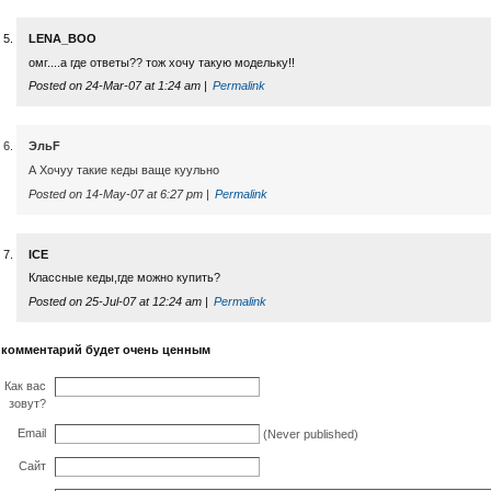
LENA_BOO
омг....а где ответы?? тож хочу такую модельку!!
Posted on 24-Mar-07 at 1:24 am |
Permalink
ЭльF
А Хочуу такие кеды ваще куульно
Posted on 14-May-07 at 6:27 pm |
Permalink
ICE
Классные кеды,где можно купить?
Posted on 25-Jul-07 at 12:24 am |
Permalink
 комментарий будет очень ценным
Как вас
зовут?
Email
(Never published)
Сайт