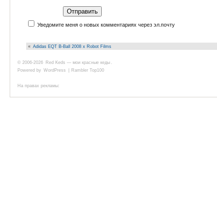
Уведомите меня о новых комментариях через эл.почту
«
Adidas EQT B-Ball 2008 x Robot Films
© 2006-2026
Red Keds — мои красные кеды
.
Powered by
WordPress
|
Rambler Top100
На правах рекламы: