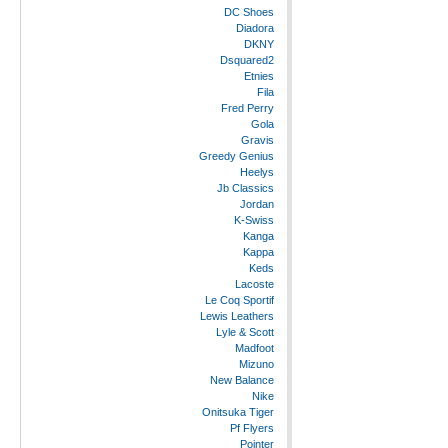
DC Shoes
Diadora
DKNY
Dsquared2
Etnies
Fila
Fred Perry
Gola
Gravis
Greedy Genius
Heelys
Jb Classics
Jordan
K-Swiss
Kanga
Kappa
Keds
Lacoste
Le Coq Sportif
Lewis Leathers
Lyle & Scott
Madfoot
Mizuno
New Balance
Nike
Onitsuka Tiger
Pf Flyers
Pointer