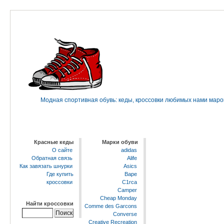
Модная спортивная обувь: кеды, кроссовки любимых нами марок 
Красные кеды
Марки обуви
О сайте
adidas
Обратная связь
Alife
Как завязать шнурки
Asics
Где купить
Bape
кроссовки
C1rca
Camper
Cheap Monday
Найти кроссовки
Comme des Garcons
Converse
Creative Recreation