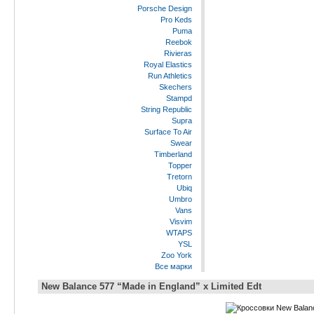
Porsche Design
Pro Keds
Puma
Reebok
Rivieras
Royal Elastics
Run Athletics
Skechers
Stampd
String Republic
Supra
Surface To Air
Swear
Timberland
Topper
Tretorn
Ubiq
Umbro
Vans
Visvim
WTAPS
YSL
Zoo York
Все марки
New Balance 577 “Made in England” x Limited Edt