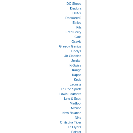
DC Shoes
Diadora
DKNY
Dsquared2
Etnies
Fila
Fred Perry
Gola
Gravis
Greedy Genius
Heelys
Jb Classics
Jordan
K-Swiss
Kanga
Kappa
Keds
Lacoste
Le Coq Sportif
Lewis Leathers
Lyle & Scott
Madfoot
Mizuno
New Balance
Nike
Onitsuka Tiger
Pf Flyers
Pointer