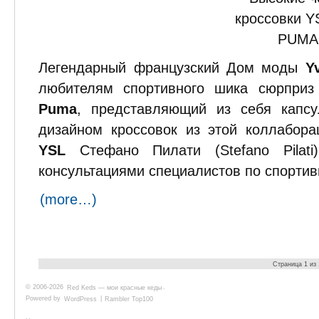
Легендарный французский Дом моды
Y
любителям спортивного шика сюрприз
Puma
, представляющий из себя капсу
дизайном кроссовок из этой коллабора
YSL
Стефано Пилати (Stefano Pilati
консультациями специалистов по спортив
(more…)
Страница 1 из
© 2006-2026
Red Keds — мои красные кеды
.
Powered by
WordPress
|
Rambler Top100