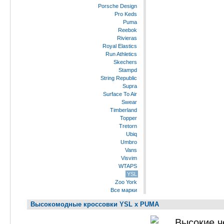
Porsche Design
Pro Keds
Puma
Reebok
Rivieras
Royal Elastics
Run Athletics
Skechers
Stampd
String Republic
Supra
Surface To Air
Swear
Timberland
Topper
Tretorn
Ubiq
Umbro
Vans
Visvim
WTAPS
YSL
Zoo York
Все марки
Высокомодные кроссовки YSL x PUMA