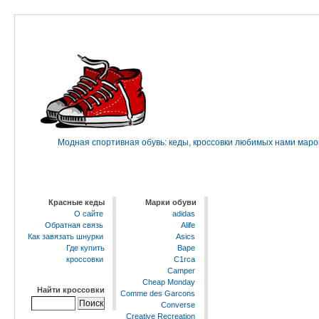
Модная спортивная обувь: кеды, кроссовки любимых нами марок 
Красные кеды
Марки обуви
О сайте
adidas
Обратная связь
Alife
Как завязать шнурки
Asics
Где купить
Bape
кроссовки
C1rca
Camper
Cheap Monday
Найти кроссовки
Comme des Garcons
Converse
Creative Recreation