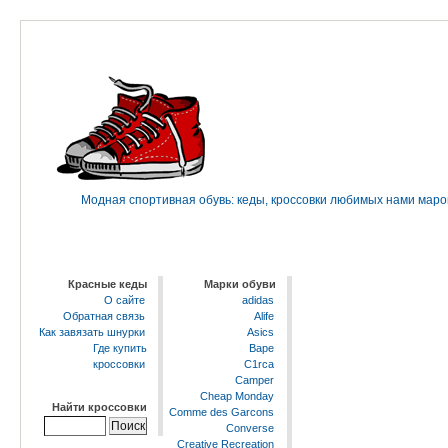
Модная спортивная обувь: кеды, кроссовки любимых нами марок 
Красные кеды
Марки обуви
О сайте
adidas
Обратная связь
Alife
Как завязать шнурки
Asics
Где купить
Bape
кроссовки
C1rca
Camper
Cheap Monday
Найти кроссовки
Comme des Garcons
Converse
Creative Recreation