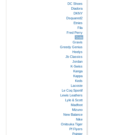
DC Shoes
Diadora
DKNY
Dsquared2
Etnies
Fila
Fred Perry
Gola
Gravis
Greedy Genius
Heelys
Jb Classics
Jordan
K-Swiss
Kanga
Kappa
Keds
Lacoste
Le Coq Sportif
Lewis Leathers
Lyle & Scott
Madfoot
Mizuno
New Balance
Nike
Onitsuka Tiger
Pf Flyers
Pointer