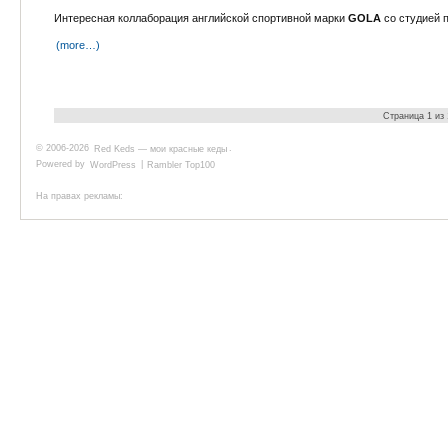
Интересная коллаборация английской спортивной марки
GOLA
со студией 
(more…)
Страница 1 из
© 2006-2026
Red Keds — мои красные кеды
.
Powered by
WordPress
|
Rambler Top100
На правах рекламы: