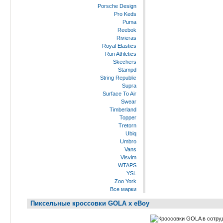
Porsche Design
Pro Keds
Puma
Reebok
Rivieras
Royal Elastics
Run Athletics
Skechers
Stampd
String Republic
Supra
Surface To Air
Swear
Timberland
Topper
Tretorn
Ubiq
Umbro
Vans
Visvim
WTAPS
YSL
Zoo York
Все марки
Пиксельные кроссовки GOLA x eBoy