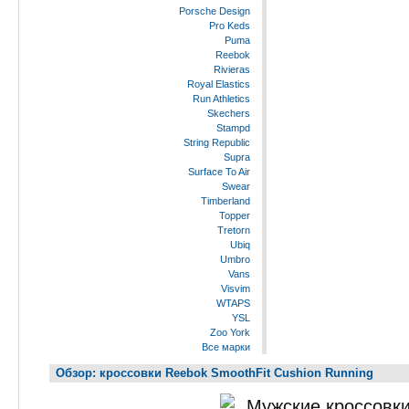
Porsche Design
Pro Keds
Puma
Reebok
Rivieras
Royal Elastics
Run Athletics
Skechers
Stampd
String Republic
Supra
Surface To Air
Swear
Timberland
Topper
Tretorn
Ubiq
Umbro
Vans
Visvim
WTAPS
YSL
Zoo York
Все марки
Обзор: кроссовки Reebok SmoothFit Cushion Running