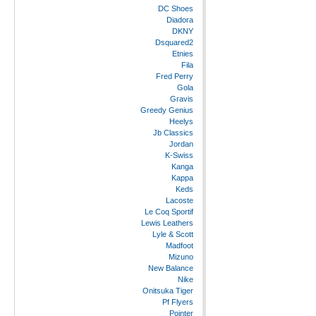
DC Shoes
Diadora
DKNY
Dsquared2
Etnies
Fila
Fred Perry
Gola
Gravis
Greedy Genius
Heelys
Jb Classics
Jordan
K-Swiss
Kanga
Kappa
Keds
Lacoste
Le Coq Sportif
Lewis Leathers
Lyle & Scott
Madfoot
Mizuno
New Balance
Nike
Onitsuka Tiger
Pf Flyers
Pointer