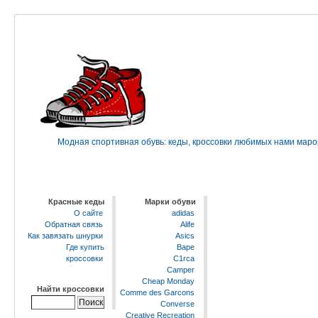
Модная спортивная обувь: кеды, кроссовки любимых нами марок 
Красные кеды
Марки обуви
О сайте
adidas
Обратная связь
Alife
Как завязать шнурки
Asics
Где купить
Bape
кроссовки
C1rca
Camper
Cheap Monday
Найти кроссовки
Comme des Garcons
Converse
Creative Recreation