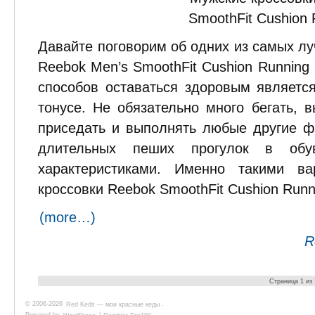
Давайте поговорим об одних из самых лу
Reebok Men’s SmoothFit Cushion Runnin
способов оставаться здоровым являетс
тонусе. Не обязательно много бегать, 
приседать и выполнять любые другие ф
длительных пеших прогулок в об
характеристиками. Именно такими в
кроссовки Reebok SmoothFit Cushion Runn
(more…)
R
Страница 1 из
© 2006-2026
Red Keds — мои красные кеды
.