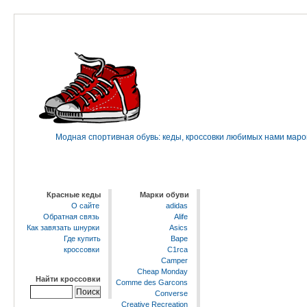
Модная спортивная обувь: кеды, кроссовки любимых нами марок 
Красные кеды
Марки обуви
О сайте
adidas
Обратная связь
Alife
Как завязать шнурки
Asics
Где купить
Bape
кроссовки
C1rca
Camper
Cheap Monday
Найти кроссовки
Comme des Garcons
Converse
Creative Recreation