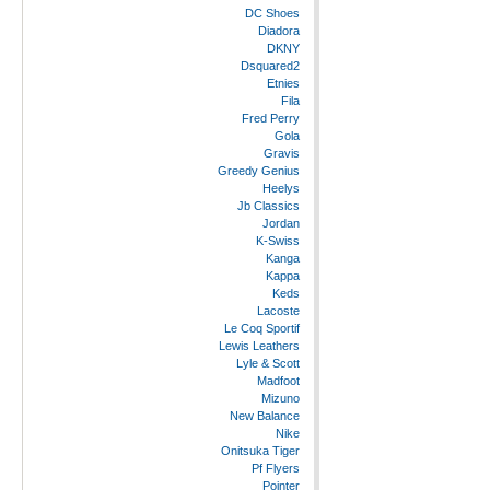
DC Shoes
Diadora
DKNY
Dsquared2
Etnies
Fila
Fred Perry
Gola
Gravis
Greedy Genius
Heelys
Jb Classics
Jordan
K-Swiss
Kanga
Kappa
Keds
Lacoste
Le Coq Sportif
Lewis Leathers
Lyle & Scott
Madfoot
Mizuno
New Balance
Nike
Onitsuka Tiger
Pf Flyers
Pointer