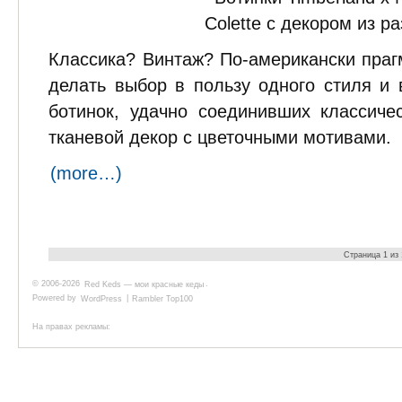
Классика? Винтаж? По-американски праг
делать выбор в пользу одного стиля и
ботинок, удачно соединивших классич
тканевой декор с цветочными мотивами.
(more…)
Страница 1 из
© 2006-2026
Red Keds — мои красные кеды
.
Powered by
WordPress
|
Rambler Top100
На правах рекламы: