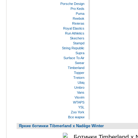
Porsche Design
Pro Keds
Puma
Reebok
Rivieras
Royal Elastics
Run Athletics
Skechers
Stampd
String Republic
Supra
Surface To Air
Swear
Timberland
Topper
Tretorn
Ubiq
Umbro
Vans
Visvim
WTAPS
YSL
Zoo York
Все марки
Яркие ботинки Tibmerland x Nadège Winter