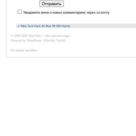
Уведомите меня о новых комментариях через эл.почту
«
Nike Tech Pack Air Max 90 360 Hybrid
© 2006-2026
Red Keds — мои красные кеды
.
Powered by
WordPress
|
Rambler Top100
На правах рекламы: