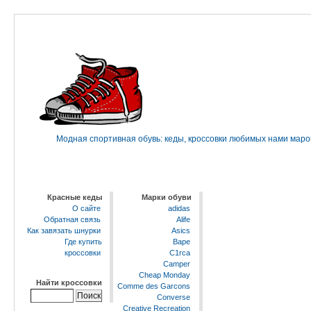
Модная спортивная обувь: кеды, кроссовки любимых нами марок 
Красные кеды
Марки обуви
О сайте
adidas
Обратная связь
Alife
Как завязать шнурки
Asics
Где купить
Bape
кроссовки
C1rca
Camper
Cheap Monday
Найти кроссовки
Comme des Garcons
Converse
Creative Recreation