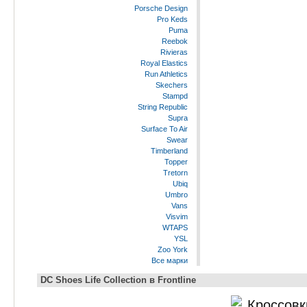
Porsche Design
Pro Keds
Puma
Reebok
Rivieras
Royal Elastics
Run Athletics
Skechers
Stampd
String Republic
Supra
Surface To Air
Swear
Timberland
Topper
Tretorn
Ubiq
Umbro
Vans
Visvim
WTAPS
YSL
Zoo York
Все марки
DC Shoes Life Collection в Frontline