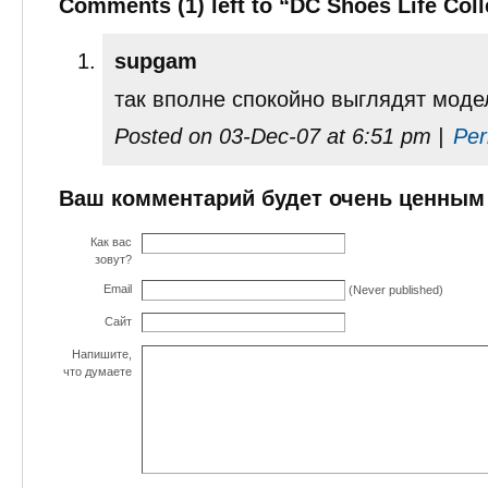
Comments (1) left to “DC Shoes Life Coll
supgam
так вполне спокойно выглядят моде
Posted on 03-Dec-07 at 6:51 pm |
Per
Ваш комментарий будет очень ценным
Как вас
зовут?
Email
(Never published)
Сайт
Напишите,
что думаете