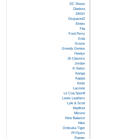
DC Shoes
Diadora
DKNY
Dsquared2
Etnies
Fila
Fred Perry
Gola
Gravis
Greedy Genius
Heelys
Jb Classics
Jordan
K-Swiss
Kanga
Kappa
Keds
Lacoste
Le Coq Sportif
Lewis Leathers
Lyle & Scott
Madfoot
Mizuno
New Balance
Nike
Onitsuka Tiger
Pf Flyers
Pointer