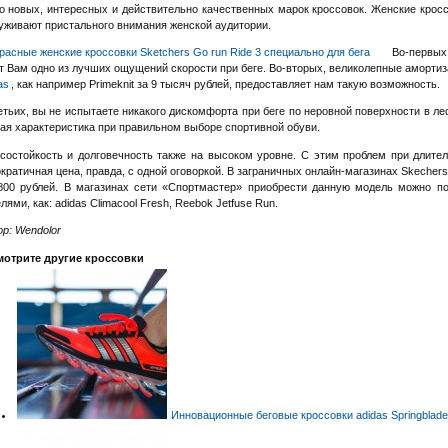
о новых, интересных и действительно качественных марок кроссовок. Женские кросс
уживают пристального внимания женской аудитории.
Во-первых,
т Вам одно из лучших ощущений скорости при беге. Во-вторых, великолепные амортиз
as
, как например Primeknit за 9 тысяч рублей, предоставляет нам такую возможность.
етьих, вы не испытаете никакого дискомфорта при беге по неровной поверхности в ле
ая характеристика при правильном выборе спортивной обуви.
состойкость и долговечность также на высоком уровне. С этим проблем при длитель
кратичная цена, правда, с одной оговоркой. В заграничных онлайн-магазинах Skecher
800 рублей. В магазинах сети «Спортмастер» приобрести данную модель можно по
лями, как: adidas Climacool Fresh, Reebok Jetfuse Run.
р: Wendolor
отрите другие кроссовки
Инновационные беговые кроссовки adidas Springblad