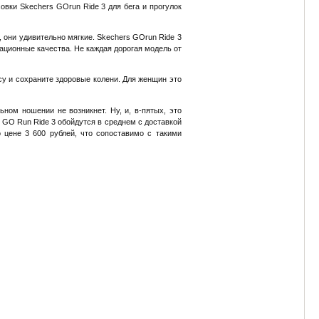
овки Skechers GOrun Ride 3 для бега и прогулок
 они удивительно мягкие. Skechers GOrun Ride 3
ационные качества. Не каждая дорогая модель от
су и сохраните здоровые колени. Для женщин это
ном ношении не возникнет. Ну, и, в-пятых, это
s GO Run Ride 3 обойдутся в среднем с доставкой
 цене 3 600 рублей, что сопоставимо с такими
e