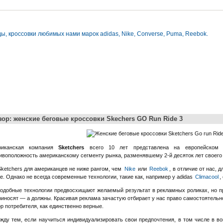
ы, кроссовки любимых нами марок adidas, Nike, Converse, Puma, Reebok.
зор: женские беговые кроссовки Skechers GO Run Ride 3
риканская компания
Sketchers
всего 10 лет представлена на европейском 
ивоположность американскому сегменту рынка, разменявшему 2-й десяток лет своего
Sketchers для американцев не ниже рангом, чем
Nike
или
Reebok
, в отличие от нас, 
е. Однако не всегда современные технологии, такие как, например у adidas
Climacool
,
подобные технологии предвосхищают желаемый результат в рекламных роликах, но п
риносят — а должны. Красивая реклама зачастую отбирает у нас право самостоятель
р потребителя, как единственно верные.
жду тем, если научиться индивидуализировать свои предпочтения, в том числе в в