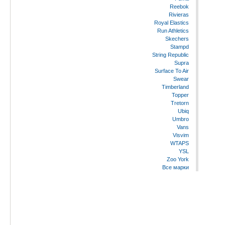
Reebok
Rivieras
Royal Elastics
Run Athletics
Skechers
Stampd
String Republic
Supra
Surface To Air
Swear
Timberland
Topper
Tretorn
Ubiq
Umbro
Vans
Visvim
WTAPS
YSL
Zoo York
Все марки