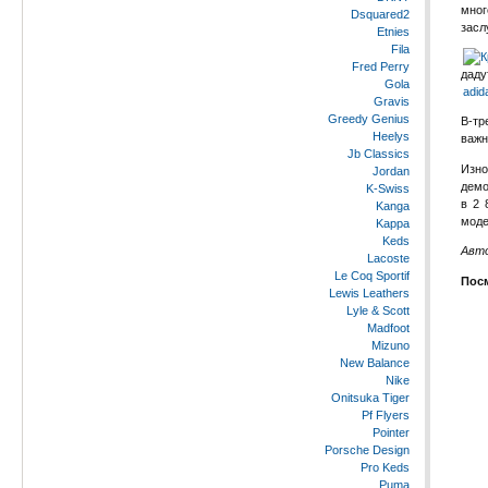
мног
Dsquared2
засл
Etnies
Fila
Fred Perry
даду
Gola
adid
Gravis
Greedy Genius
В-тр
Heelys
важн
Jb Classics
Изно
Jordan
демо
K-Swiss
в 2 
Kanga
моде
Kappa
Keds
Авто
Lacoste
Le Coq Sportif
Посм
Lewis Leathers
Lyle & Scott
Madfoot
Mizuno
New Balance
Nike
Onitsuka Tiger
Pf Flyers
Pointer
Porsche Design
Pro Keds
Puma